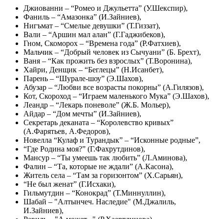
Джиованни – “Ромео и Джульетта” (У.Шекспир),
Фаниль – “Амазонка” (И.Зайниев),
Нигъмат – “Смелые девушки” (Т.Гиззат),
Вали – “Аршин мал алан” (Г.Гаджибеков),
Гном, Скоморох – “Времена года” (Р.Фатхиев),
Мальчик – “Добрый человек из Сычуани” (Б. Брехт),
Ваня – “Как прожить без взрослых” (Т.Воронина),
Хайри, Денщик – “Беглецы” (Н.Исанбет),
Парень – “Шурале-шоу” (Э.Шахов),
Абузар – “Любви все возрасты покорны” (А.Гилязов),
Кот, Скороход – “Играем маленького Мука” (Э.Шахов),
Леандр – “Лекарь поневоле” (Ж.Б. Мольер),
Айдар – “Дом мечты” (И.Зайниев),
Секретарь деканата – “Королевство кривых”
(А.Фарятьев, А.Федоров),
Новелла “Кулаф и Турандык” – “Исконные родные”,
“Где Родина моя?” (Г.Фахрутдинов),
Мансур – “Ты умеешь так любить” (Л.Аминова),
Фалин – “Та, которые не ждали” (А.Касона),
Житель села – “Там за горизонтом” (Х.Сарьян),
“Не был женат” (Г.Исхаки),
Гильмутдин – “Конокрад” (Т.Миннуллин),
Шабай – "Алтынчеч. Наследие" (М.Джалиль,
И.Зайниев),