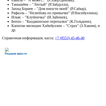
Равиль – "А может..." (Р.Хаертдинова),
Танышбек – "Лютый" (Р.Зайдулла),
Захид Бораев – "Дом юности моей" (Р.Сабыр),
Рафаэль – "Нелюбовь по привычке" (Р.Насибуллина),
Ильяс – "Клубничка" (И.Зайниев),
Беппо – "Кьоджинские перепалки" (К.Гольдони),
Капитан милиции Хабибуллин – "Страх" (З.Хаким),
и
др.
Справочная информация, касса:
+7 (8553) 45-46-40
Решаем вместе