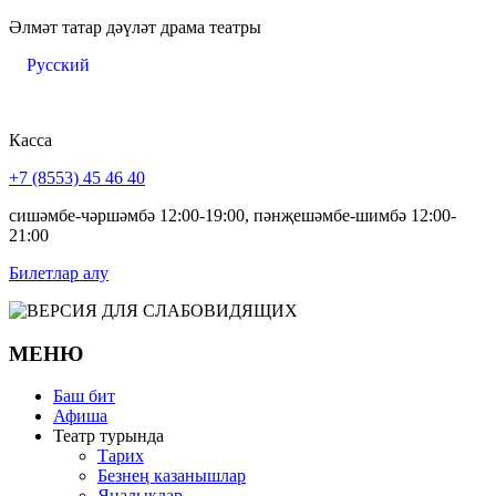
Әлмәт татар дәүләт драма театры
Русский
Касса
+7 (8553) 45 46 40
сишәмбе-чәршәмбә 12:00-19:00, пәнҗешәмбе-шимбә 12:00-
21:00
Билетлар алу
МЕНЮ
Баш бит
Афиша
Театр турында
Тарих
Безнең казанышлар
Яңалыклар