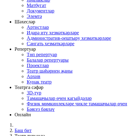
Матбугат
Документлар
Элемтә
Шәхесләр
Артистлар
Идарә итү хезмәткәрләре
Административ-оештыру хезмәткәрләре
Сәнгать хезмәткәрләре
Репертуар
Төп репертуар
Балалар репертуары
Проектлар
Театр шәһәрнең җаны
Архив
Кунак театр
Театрга сәфәр
3D-тур
Тамашачылар өчен кагыйдәләр
Физик мөмкинлекләре чикле тамашачылар өчен
Бәясез бәяләү
Онлайн
Баш бит
Театр турында