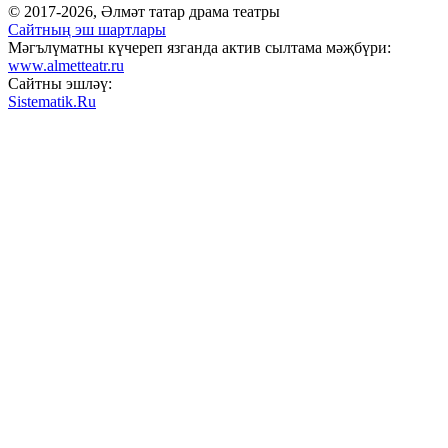
© 2017-2026, Әлмәт татар драма театры
Сайтның эш шартлары
Мәгълүматны күчереп язганда актив сылтама мәҗбүри:
www.almetteatr.ru
Сайтны эшләү:
Sistematik.Ru