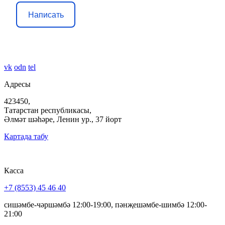
Написать
vk
odn
tel
Адресы
423450,
Татарстан республикасы,
Әлмәт шәһәре, Ленин ур., 37 йорт
Картада табу
Касса
+7 (8553) 45 46 40
сишәмбе-чәршәмбә 12:00-19:00, пәнҗешәмбе-шимбә 12:00-
21:00