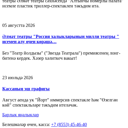
театры Әлмәт театры сәхнәсендә "Алтынчы номерлы палата"
исемле пластик триллер-спектаклен тәкъдим итә.
05 августта 2026
Әлмәт театры "Россия халыкларының милли театры "
исемен алу өчен көрәшә…
Без "Театр йолдызы" ("Звезда Театрала") премиясенең лонг-
битенә кердек. Хәзер хәлиткеч вакыт!
23 июльдә 2026
Кассаның эш графигы
Август аенда ук "Йорт" иммерсив спектакле һәм "Өзелгән
көй" спектакльләре тәкъдим ителәчәк.
Барлык яңалыклар
Белешмәләр өчен, касса:
+7 (8553) 45-46-40