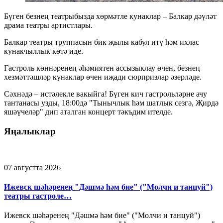
Бүген безнең театрыбызда хөрмәтле кунаклар – Балкар дәүләт
драма театры артистлары.
Балкар театры труппасын бик җылы кабул итү һәм ихлас
кунакчыллык көтә иде.
Гастроль көннәренең әһәмиятен ассызыклау өчен, безнең
хезмәттәшләр кунаклар өчен иҗади сюрпризлар әзерләде.
Сәхнәдә – истәлекле вакыйга! Бүген кич гастрольләрне ачу
тантанасы узды, 18:00дә "Тынычлык һәм шатлык сезгә, Җирдә
яшәүчеләр" дип аталган концерт тәкъдим ителде.
Яңалыклар
07 августта 2026
Ижевск шәһәренең "Дәшмә һәм бие" ("Молчи и танцуй")
театры гастроле…
Ижевск шәһәренең "Дәшмә һәм бие" ("Молчи и танцуй")