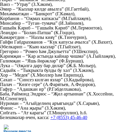
Вәиз – “Утрау” (З.Хәким),
Әмир – “Кызлар килде авылга” (Н.Гаетбай),
Мөхәммәтҗан – “Банкрот” (Г.Камал),
Корбанов – “Оҗмах капкасы” (М.Гыйләҗев),
Минсабир – “Туган–тумача” (И.Зәйниев),
Гашыйк Кәриб – “Гашыйк Кәриб” (М.Лермонтов),
Леандро – “Болан-Патша” (К.Гоцци),
Камәретдин – “Назлы кияү” (К.Тинчурин),
Гайфи Габдрахманов – “Күк капусы ачылса” (Х.Вахит),
Әбелкарип – “Кыю кызлар” (Т.Гыйззәт),
Грегорио – “Ромео һәм Джульетта” (У.Шекспир),
Кәримҗан – “Кар астында кайнар чишмә” (А.Гыйләҗев),
Галимҗан – “Яшь йөрәкләр” (Ф.Бурнаш),
Лука – “Әҗәлгә дару бар диләр” (Ж.Б. Мольер),
Садыйк – “Тыкрыкта булды бу хәл” (З.Хәким),
Хор – “Медея” (Х.Мюллер hәм Еврипид),
Сәхап – “Синсез килгән язлар” (З.Кадыйрова),
Палач – “Көзге сере” (А.Фарятьев, А.Федоров),
Гафур – “Адашкан ир” (Р.Гәбделхакова),
Баба, Раймонд Эндрюс – “Җил артыннан” (Х.Хоссейни,
М.Спенглер),
Нуриман – “Агыйделнең аръягында” (Х.Сарьян),
Фәнис – “Ана җыры” (З.Хәким),
Сибгать – “Ат карагы” (Т.Миңнуллин), һ.б.
Белешмәләр өчен, касса:
+7 (8553) 45-46-40
Решаем вместе