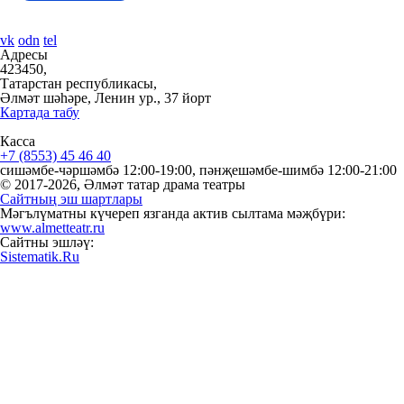
vk
odn
tel
Адресы
423450,
Татарстан республикасы,
Әлмәт шәһәре, Ленин ур., 37 йорт
Картада табу
Касса
+7 (8553) 45 46 40
сишәмбе-чәршәмбә 12:00-19:00, пәнҗешәмбе-шимбә 12:00-21:00
© 2017-2026, Әлмәт татар драма театры
Сайтның эш шартлары
Мәгълүматны күчереп язганда актив сылтама мәҗбүри:
www.almetteatr.ru
Сайтны эшләү:
Sistematik.Ru