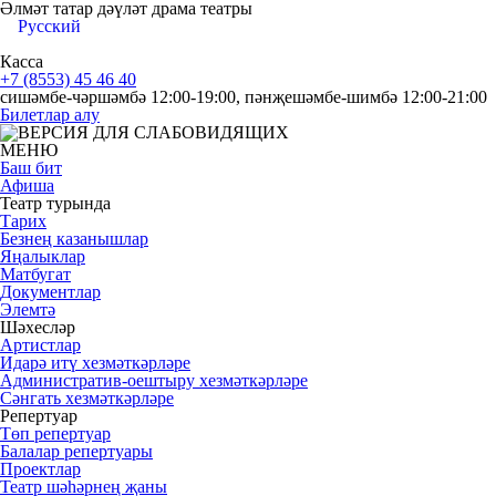
Әлмәт татар дәүләт драма театры
Русский
Касса
+7 (8553) 45 46 40
сишәмбе-чәршәмбә 12:00-19:00, пәнҗешәмбе-шимбә 12:00-21:00
Билетлар алу
МЕНЮ
Баш бит
Афиша
Театр турында
Тарих
Безнең казанышлар
Яңалыклар
Матбугат
Документлар
Элемтә
Шәхесләр
Артистлар
Идарә итү хезмәткәрләре
Административ-оештыру хезмәткәрләре
Сәнгать хезмәткәрләре
Репертуар
Төп репертуар
Балалар репертуары
Проектлар
Театр шәһәрнең җаны