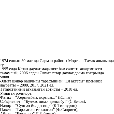
1974 елның 30 маенда Сарман районы Мортыш Тамак авылында
туа.
1995 елда Казан дәүләт мәдәният һәм сәнгать академиясен
тәмамлый, 2006 елдан Әлмәт татар дәүләт драма театрында
эшли.
Әлмәт шәһәр башлыгы тарафыннан “Ел актеры” премиясе
лауреаты – 2009, 2017, 2021 ел.
Татарстанның атказанган артисты – 2018 ел.
Уйнаган рольләре:
Фатих – “Аерылабыз, ахрысы...” (Юлчы),
Сәйфиевич – “Булмас димә, дөнья бу!” (С.Белов),
Надир – “Сүнгән йолдызлар” (К.Тинчурин),
Павел – “Тәрәзәгә егет килгән” (Ф.Садриев),
Айрат – “Балакаем” И.Зәйниев),