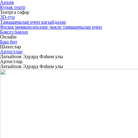
Архив
Кунак театр
Театрга сәфәр
3D-тур
Тамашачылар өчен кагыйдәләр
Физик мөмкинлекләре чикле тамашачылар өчен
Бәясез бәяләү
Онлайн
Баш бит
Шәхесләр
Артистлар
Латыйпов Эдуард Фәһим улы
Артистлар
Латыйпов Эдуард Фәһим улы