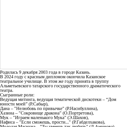
Родилась 9 декабря 2003 года в городе Казань.
В 2024 году с красным дипломом окончила Казанское
театральное училище. В этом же году принята в труппу
Альметьевского татарского государственного драматического
театра.
Сыгранные роли:
Ведущая митинга, ведущая тематической дискотеки – “Дом
юности моей” (Р.Сабыр),
Дана – "Нелюбовь по привычке" (Р.Насибуллина),
Хазина – "Сокровище дракона" (О.Портретова),
Мук – "Играем маленького Мука" (Э.Шахов),
Нафиса – "Если сможешь, прости..." (Р.Габделхакова),
Молодая Маснуна – "Ты умеешь так любить" (Л.Аминова),