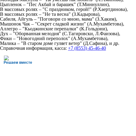
Цыпленок – "Пес Акбай и барашек" (Т.Миннуллин),
В массовых ролях – "С праздником, герой!" (Р.Хаертдинова),
В массовых ролях
– "Не та весна" (З.Кадырова),
Сабиля, Айгуль – "Поговори со мною, мама" (З.Хаким),
Мышонок Чак
– "Секрет сладкой жизни" (А.Мухамбетова),
Аллегро – "Кьоджинские перепалки" (К.Гольдони),
Дух – "Оборванная мелодия" (С.Тагировски, Л.Фаизова),
Фики
– "
Новогодний переполох" (А.Мухамбетова),
Малика
– "В старом доме гуляет ветер" (Д.Сафина),
и др.
Справочная информация, касса:
+7 (8553) 45-46-40
Решаем вместе